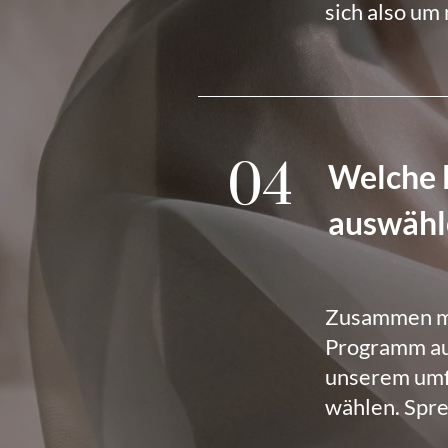
sich also um
04
Welche L
auswähl
Zusammen mit
Programm au
unserem umfa
wählen. Spre