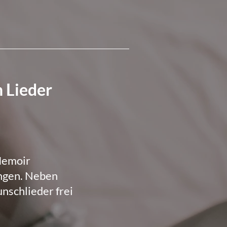
h Lieder
Memoir
ngen. Neben
nschlieder frei