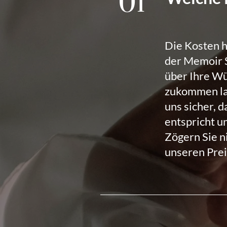
01
Die Kosten h
der Memoir 
über Ihre Wü
zukommen las
uns sicher, 
entspricht u
Zögern Sie n
unseren Prei