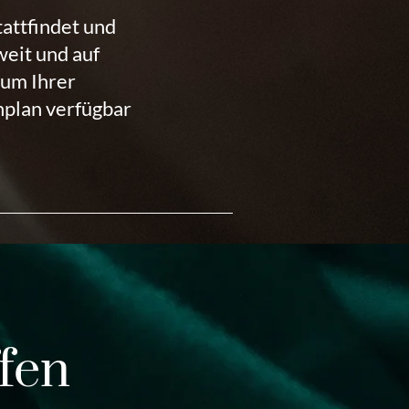
attfindet und
eit und auf
tum Ihrer
nplan verfügbar
fen