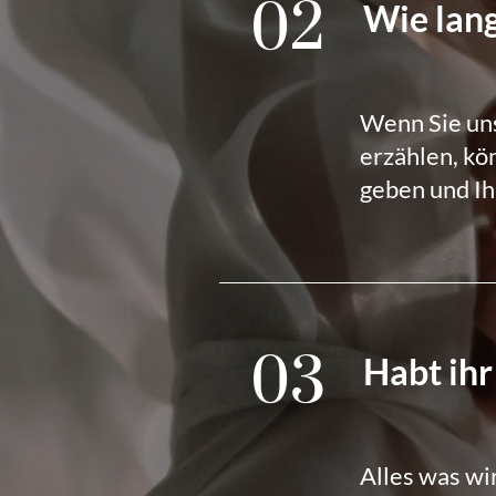
02
Wie lang
Wenn Sie uns
erzählen, kö
geben und Ih
03
Habt ihr
Alles was wi