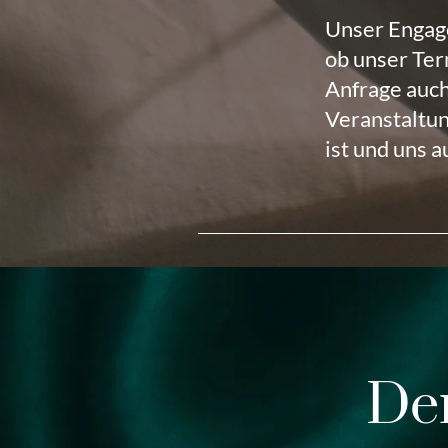
Unser Engage
ob unser Ter
Anfrage auch
Veranstaltun
ist und uns a
De