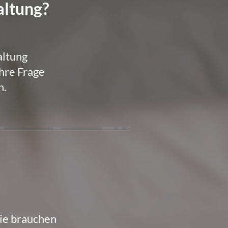
altung?
altung
Ihre Frage
n.
Sie brauchen